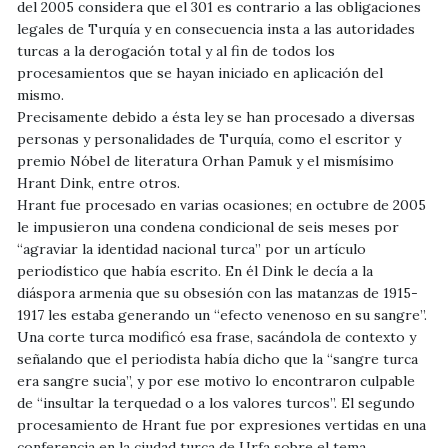
del 2005 considera que el 301 es contrario a las obligaciones
legales de Turquía y en consecuencia insta a las autoridades
turcas a la derogación total y al fin de todos los
procesamientos que se hayan iniciado en aplicación del
mismo.
Precisamente debido a ésta ley se han procesado a diversas
personas y personalidades de Turquía, como el escritor y
premio Nóbel de literatura Orhan Pamuk y el mismísimo
Hrant Dink, entre otros.
Hrant fue procesado en varias ocasiones; en octubre de 2005
le impusieron una condena condicional de seis meses por
“agraviar la identidad nacional turca” por un artículo
periodístico que había escrito. En él Dink le decía a la
diáspora armenia que su obsesión con las matanzas de 1915-
1917 les estaba generando un “efecto venenoso en su sangre”.
Una corte turca modificó esa frase, sacándola de contexto y
señalando que el periodista había dicho que la “sangre turca
era sangre sucia”, y por ese motivo lo encontraron culpable
de “insultar la terquedad o a los valores turcos”. El segundo
procesamiento de Hrant fue por expresiones vertidas en una
conferencia en la ciudad turca de Urfa sobre el tema