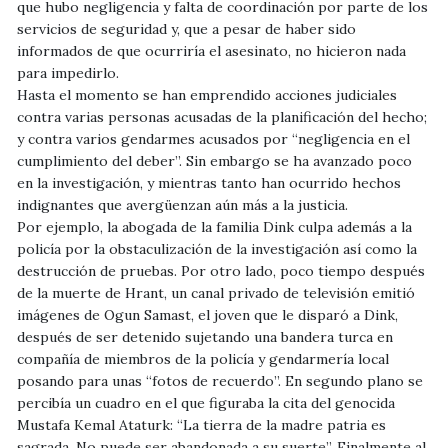
que hubo negligencia y falta de coordinación por parte de los
servicios de seguridad y, que a pesar de haber sido
informados de que ocurriría el asesinato, no hicieron nada
para impedirlo.
Hasta el momento se han emprendido acciones judiciales
contra varias personas acusadas de la planificación del hecho;
y contra varios gendarmes acusados por “negligencia en el
cumplimiento del deber”. Sin embargo se ha avanzado poco
en la investigación, y mientras tanto han ocurrido hechos
indignantes que avergüenzan aún más a la justicia.
Por ejemplo, la abogada de la familia Dink culpa además a la
policía por la obstaculización de la investigación así como la
destrucción de pruebas. Por otro lado, poco tiempo después
de la muerte de Hrant, un canal privado de televisión emitió
imágenes de Ogun Samast, el joven que le disparó a Dink,
después de ser detenido sujetando una bandera turca en
compañía de miembros de la policía y gendarmería local
posando para unas “fotos de recuerdo”. En segundo plano se
percibía un cuadro en el que figuraba la cita del genocida
Mustafa Kemal Ataturk: “La tierra de la madre patria es
sagrada. No puede ser abandonada a su suerte”. Finalmente al