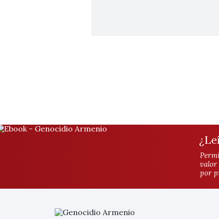
¿Le
Permi
valor
por p