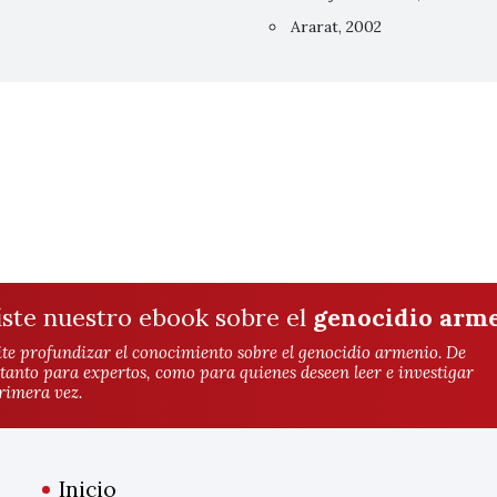
Ararat, 2002
íste nuestro ebook sobre el
genocidio arm
te profundizar el conocimiento sobre el genocidio armenio. De
 tanto para expertos, como para quienes deseen leer e investigar
rimera vez.
Inicio