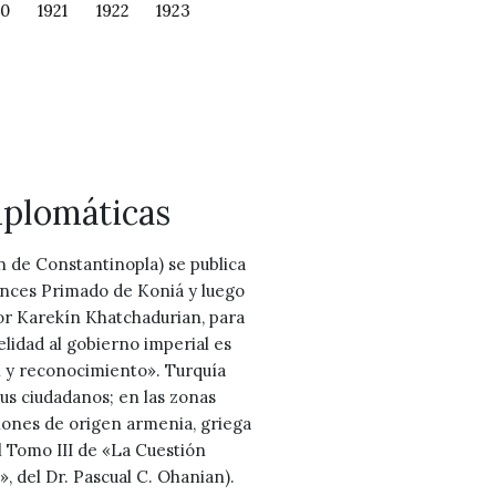
20
1921
1922
1923
iplomáticas
n de Constantinopla) se publica
onces Primado de Koniá y luego
r Karekín Khatchadurian, para
elidad al gobierno imperial es
n y reconocimiento». Turquía
sus ciudadanos; en las zonas
ciones de origen armenia, griega
el Tomo III de «La Cuestión
, del Dr. Pascual C. Ohanian).