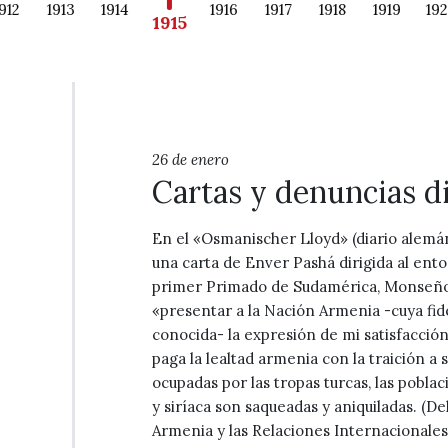
912
1913
1914
1916
1917
1918
1919
19
1915
26 de enero
Cartas y denuncias d
En el «Osmanischer Lloyd» (diario alemá
una carta de Enver Pashá dirigida al ent
primer Primado de Sudamérica, Monseño
«presentar a la Nación Armenia -cuya fid
conocida- la expresión de mi satisfacció
paga la lealtad armenia con la traición a 
ocupadas por las tropas turcas, las pobla
y siríaca son saqueadas y aniquiladas. (D
Armenia y las Relaciones Internacionales»