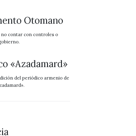
amento Otomano
 no contar con controles o
 gobierno.
dico «Azadamard»
edición del periódico armenio de
Azadamard».
cia