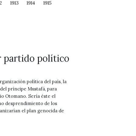
2
1913
1914
1915
1916
1917
1918
1919
1920
 partido político
ganización política del país, la
del príncipe Mustafá, para
io Otomano. Sería éste el
mo desprendimiento de los
anizarían el plan genocida de